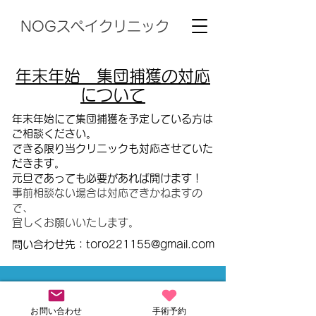
NOGスペイクリニック
年末年始 集団捕獲の対応
について
年末年始にて集団捕獲を予定している方は
ご相談ください。
できる限り当クリニックも対応させていた
だきます。
元旦であっても必要があれば開けます！
事前相談ない場合は対応できかねますの
で、
宜しくお願いいたします。
問い合わせ先：
toro221155@gmail.com
トップ
お問い合わせ
手術予約